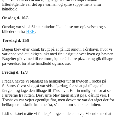
Efterfølgende var det op i varmen og spise suppe mens vi så
håndbold.
Onsdag d. 10/8
Onsdag var vi på Slættaratindur. I kan læse om oplevelsen og se
billeder derfra
HER
.
Torsdag d. 11/8
Dagen blev efter klinik brugt på at gå lidt rundt i Tórshavn, hvor vi
var oppe ved et udkigspunkt med fin udsigt udover byen og havnen.
Bagefter gik vi ned til centrum, købte 2 lækre pizzaer og gik tilbage
på værelset for at se håndbold og smovse.
Fredag d. 12/8
Fredag havde vi planlagt en helikopter tur til bygden Froðba på
Suðuroy (hvor vi også var sidste lørdag) for så at gå tilbage til
færgen, og tage den tilbage til Tórshavn. En fin mulighed for at se
Færøerne fra luften. Desværre blev turen aflyst pga. dårligt vejr. I
Tórshavn var vejret egentligt fint, men desværre var det tåget der for
helikopteren skulle komme fra, så den kom slet ikke i luften.
Lidt slukøret måtte vi finde på noget andet at lave. Vi endte med at