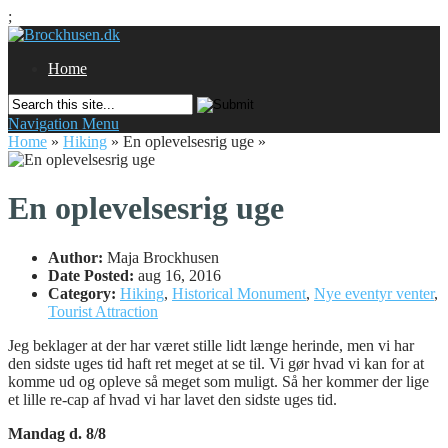
;
Home
Navigation Menu
Home
»
Hiking
»
En oplevelsesrig uge
»
En oplevelsesrig uge
Author:
Maja Brockhusen
Date Posted:
aug 16, 2016
Category:
Hiking
,
Historical Monument
,
Nye eventyr venter
,
Tourist Attraction
Jeg beklager at der har været stille lidt længe herinde, men vi har
den sidste uges tid haft ret meget at se til. Vi gør hvad vi kan for at
komme ud og opleve så meget som muligt. Så her kommer der lige
et lille re-cap af hvad vi har lavet den sidste uges tid.
Mandag d. 8/8