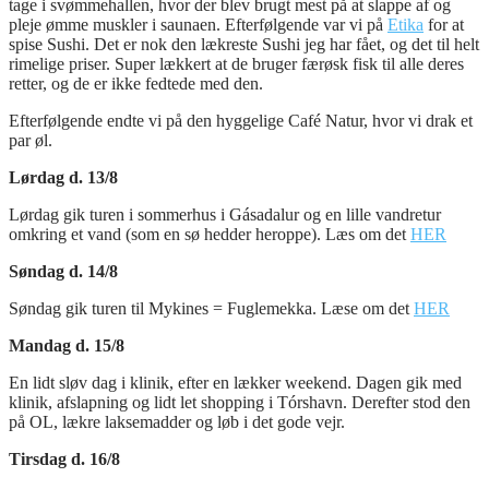
tage i svømmehallen, hvor der blev brugt mest på at slappe af og
pleje ømme muskler i saunaen. Efterfølgende var vi på
Etika
for at
spise Sushi. Det er nok den lækreste Sushi jeg har fået, og det til helt
rimelige priser. Super lækkert at de bruger færøsk fisk til alle deres
retter, og de er ikke fedtede med den.
Efterfølgende endte vi på den hyggelige Café Natur, hvor vi drak et
par øl.
Lørdag d. 13/8
Lørdag gik turen i sommerhus i Gásadalur og en lille vandretur
omkring et vand (som en sø hedder heroppe). Læs om det
HER
Søndag d. 14/8
Søndag gik turen til Mykines = Fuglemekka. Læse om det
HER
Mandag d. 15/8
En lidt sløv dag i klinik, efter en lækker weekend. Dagen gik med
klinik, afslapning og lidt let shopping i Tórshavn. Derefter stod den
på OL, lækre laksemadder og løb i det gode vejr.
Tirsdag d. 16/8