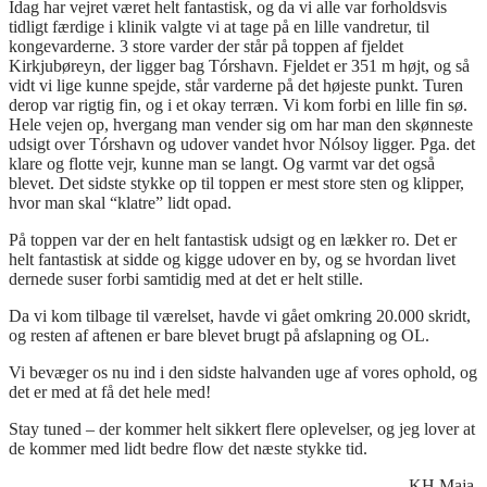
Idag har vejret været helt fantastisk, og da vi alle var forholdsvis
tidligt færdige i klinik valgte vi at tage på en lille vandretur, til
kongevarderne. 3 store varder der står på toppen af fjeldet
Kirkjubøreyn, der ligger bag Tórshavn. Fjeldet er 351 m højt, og så
vidt vi lige kunne spejde, står varderne på det højeste punkt. Turen
derop var rigtig fin, og i et okay terræn. Vi kom forbi en lille fin sø.
Hele vejen op, hvergang man vender sig om har man den skønneste
udsigt over Tórshavn og udover vandet hvor Nólsoy ligger. Pga. det
klare og flotte vejr, kunne man se langt. Og varmt var det også
blevet. Det sidste stykke op til toppen er mest store sten og klipper,
hvor man skal “klatre” lidt opad.
På toppen var der en helt fantastisk udsigt og en lækker ro. Det er
helt fantastisk at sidde og kigge udover en by, og se hvordan livet
dernede suser forbi samtidig med at det er helt stille.
Da vi kom tilbage til værelset, havde vi gået omkring 20.000 skridt,
og resten af aftenen er bare blevet brugt på afslapning og OL.
Vi bevæger os nu ind i den sidste halvanden uge af vores ophold, og
det er med at få det hele med!
Stay tuned – der kommer helt sikkert flere oplevelser, og jeg lover at
de kommer med lidt bedre flow det næste stykke tid.
KH Maja.