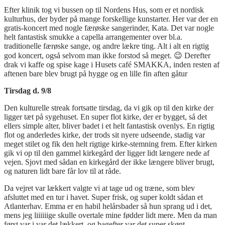
Efter klinik tog vi bussen op til Nordens Hus, som er et nordisk
kulturhus, der byder på mange forskellige kunstarter. Her var der en
gratis-koncert med nogle færøske sangerinder, Kata. Det var nogle
helt fantastisk smukke a capella arrangementer over bl.a.
traditionelle færøske sange, og andre lækre ting. Alt i alt en rigtig
god koncert, også selvom man ikke forstod så meget. 😉 Derefter
drak vi kaffe og spise kage i Husets café SMAKKA, inden resten af
aftenen bare blev brugt på hygge og en lille fin aften gåtur
Tirsdag d. 9/8
Den kulturelle streak fortsatte tirsdag, da vi gik op til den kirke der
ligger tæt på sygehuset. En super flot kirke, der er bygget, så det
ellers simple alter, bliver badet i et helt fantastisk ovenlys. En rigtig
flot og anderledes kirke, der trods sit nyere udseende, stadig var
meget stilet og fik den helt rigtige kirke-stemning frem. Efter kirken
gik vi op til den gammel kirkegård der ligger lidt længere nede af
vejen. Sjovt med sådan en kirkegård der ikke længere bliver brugt,
og naturen lidt bare får lov til at råde.
Da vejret var lækkert valgte vi at tage ud og træne, som blev
afsluttet med en tur i havet. Super frisk, og super koldt sådan et
Atlanterhav. Emma er en habil helårsbader så hun sprang ud i det,
mens jeg liiiiiige skulle overtale mine fødder lidt mere. Men da man
først var i var det lækkert, og bagefter var det super skønt.